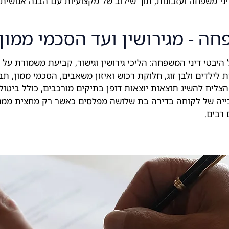
יני משפחה ועזבונות, תוך שילוב של מקצועיות עם הבנה אנושית
חה - מגירושין ועד הסכמי ממון
בטי דיני המשפחה: הליכי גירושין וגישור, קביעת משמורת על יל
ת לילדים ולבן זוג, חלוקת רכוש ואיזון משאבים, הסכמי ממון, תב
רז הצליח להשיג תוצאות יוצאות דופן בתיקים מורכבים, כולל ביטול
 זכייה של לקוחה בדירה בת שלושה מפלסים כאשר רק מחצית ממנ
 רבים.